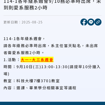
114-1各年級系週會9/10務必準時出席，未
到則愛系服務2小時
[另開新視窗
[另開
更新日期：
2025-08-25
複
114-1各年級系週會，
請各年級務必準時出席，系主任當天點名，未出席
者需愛系服務2小時。
1.活動：
大一~大三系週會
時間：9月10日(三)13:00-13:30(請提早10分鐘入
場)
教室：科技大樓7樓3701教室
內容：選課、畢業學分相關事宜等議程