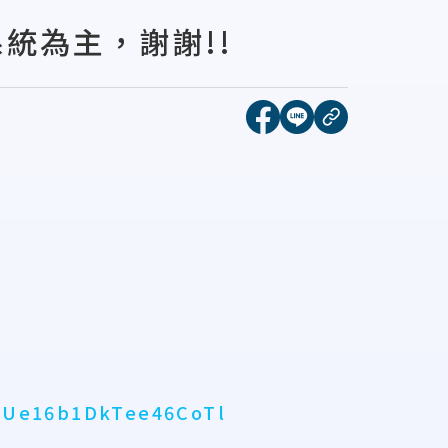
統為主，謝謝!!
[另開新視窗]分享到face
[另開新視窗]分享到l
複製連結
ZBUe16b1DkTee46CoTl